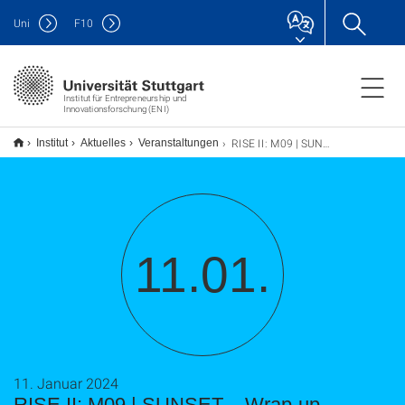
Uni
F
10
Institut für Entrepreneurship und
Innovationsforschung (ENI)
RISE II: M09 | SUNSET – Wrap-up
Institut
Aktuelles
Veranstaltungen
11.01.
11. Januar 2024
RISE II: M09 | SUNSET – Wrap-up