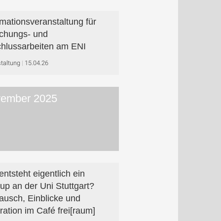
rmationsveranstaltung für
chungs- und
hlussarbeiten am ENI
taltung
15.04.26
ember 2025
entsteht eigentlich ein
tup an der Uni Stuttgart?
ausch, Einblicke und
iration im Café frei[raum]