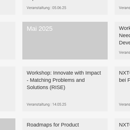
Veranstaltung
05.06.25
Verans
Mai 2025
Work
Need
Deve
Verans
Workshop: Innovate with Impact
NXT
- Matching Problems and
bei 
Solutions (RISE)
Veranstaltung
14.05.25
Verans
Roadmaps for Product
NXTG