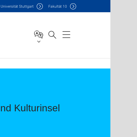
Uni
versität Stuttgart
F
akultät
10
d Kulturinsel