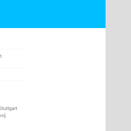
e,
Stuttgart
um].