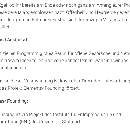
Egal, ob ihr bereits am Ende oder noch ganz am Anfang eurer P
diese bereits abgeschlossen habt. Offenheit und Neugierde gege
ndungen und Entrepreneurship sind die einzigen Voraussetzung
lltet.
und Austausch:
iziellen Programm gibt es Raum für offene Gespräche und Netw
meinsam Ideen teilen und voneinander lernen, während wir uns 
 austauschen.
e an dieser Veranstaltung ist kostenlos, Dank der Unterstützung
e das Projekt Elements4Founding fördert.
ts4Founding:
nding ist ein Projekt des Instituts für Entrepreneurship und
rschung (ENI) der Universität Stuttgart.