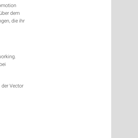
romotion
nüber dem
en, die ihr
orking.
bei
 der Vector