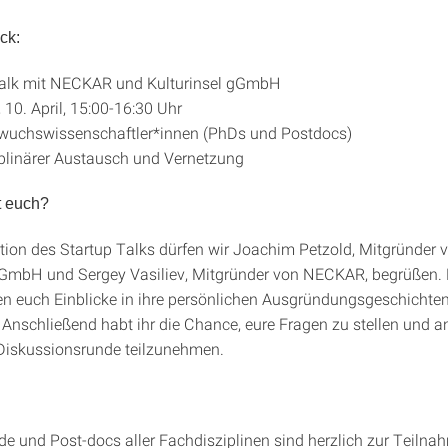
ck:
Talk mit NECKAR und Kulturinsel gGmbH
 10. April, 15:00-16:30 Uhr
wuchswissenschaftler*innen (PhDs und Postdocs)
iplinärer Austausch und Vernetzung
t euch?
ition des Startup Talks dürfen wir Joachim Petzold, Mitgründer 
gGmbH und Sergey Vasiliev, Mitgründer von NECKAR, begrüßen. 
n euch Einblicke in ihre persönlichen Ausgründungsgeschichten
 Anschließend habt ihr die Chance, eure Fragen zu stellen und an
 Diskussionsrunde teilzunehmen.
e und Post-docs aller Fachdisziplinen sind herzlich zur Teilna