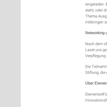
eingeladen. 
steht, oder 
Thema Ausgrü
mitbringen so
Networking 
Nach dem off
Lasst uns ge
Verpflegung
Die Teilnahm
Stiftung, di
Über Elemen
Elements4Fou
Innovationsfo