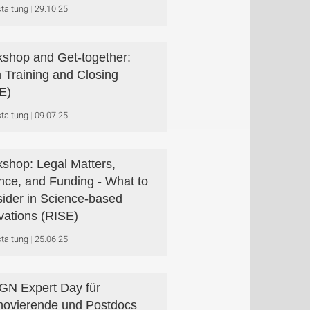
taltung
29.10.25
shop and Get-together:
h Training and Closing
E)
taltung
09.07.25
shop: Legal Matters,
nce, and Funding - What to
ider in Science-based
vations (RISE)
taltung
25.06.25
N Expert Day für
ovierende und Postdocs