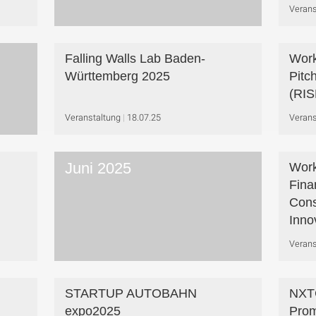
Verans
Falling Walls Lab Baden-
Work
Württemberg 2025
Pitc
(RIS
Veranstaltung
18.07.25
Verans
Juni 2025
Work
Fina
Cons
Inno
Verans
STARTUP AUTOBAHN
NXTG
expo2025
Prom