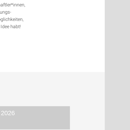
ftler*innen,
ungs-
glichkeiten,
 Idee habt!
 2026