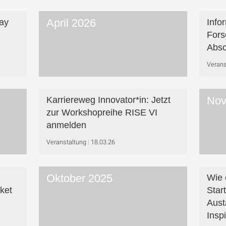
April 2026
ay
Info
Fors
Absc
Verans
Nov
Karriereweg Innovator*in: Jetzt
zur Workshop­reihe RISE VI
anmelden
Veranstaltung
18.03.26
Oktober 2025
Wie 
ket
Star
Aust
Insp