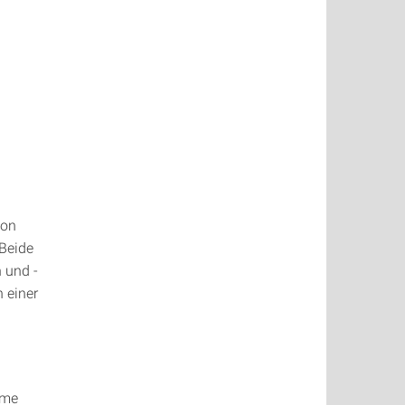
von
Beide
 und -
 einer
hme