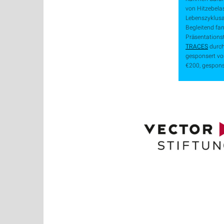
von Hitzebelas
Lebenszyklusa
Begleitend fa
Präsentationst
TRACES
durch
gesponsert von
€200, gesponse