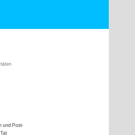
itäten
n und Post-
Tat