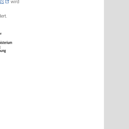
NS
wird
ert.