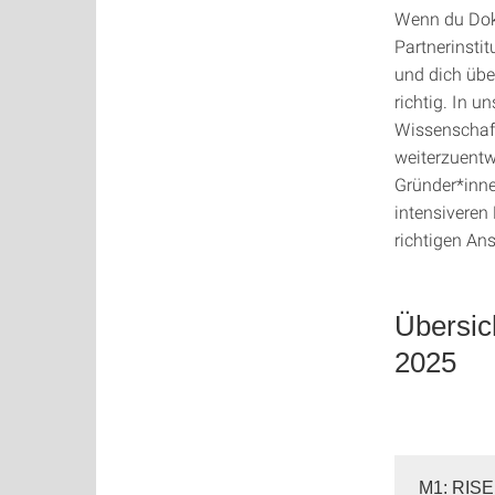
Wenn du Dokt
Partnerinsti
und dich übe
richtig. In 
Wissenschaft
weiterzuentw
Gründer*inne
intensiveren
richtigen An
Übersic
2025
M1: RISE 