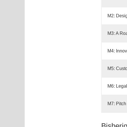
M2: Desig
M3: A Roa
M4: Innov
M5: Cust
M6: Legal
M7: Pitch
Bisheri