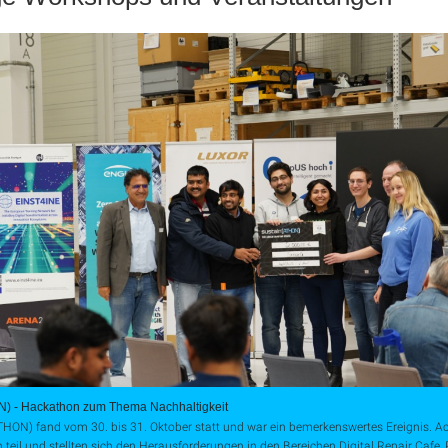
N) - Hackathon zum Thema Nachhaltigkeit
THON) fand vom 30. bis 31. Oktober statt und war ein bemerkenswertes Ereignis. 
eil und stellten sich den Herausforderungen in den Bereichen Digital Repair Cafe,