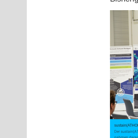
sustain(ATHO
Der sustain(A
nahmen daran t