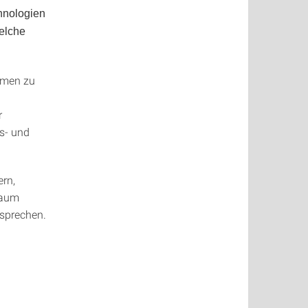
hnologien
elche
hmen zu
r
s- und
ern,
kaum
nsprechen.