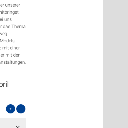
er unserer
itbringst,
ei uns
für das Thema
eweg
 Models,
 mit einer
er mit den
anstaltungen.
ril
+
-