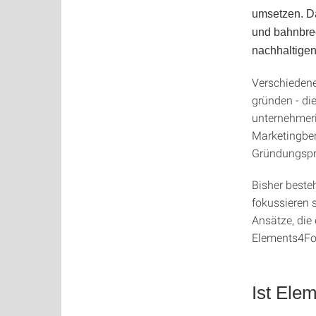
umsetzen. Da
und bahnbrec
nachhaltigen
Verschieden
gründen - di
unternehmeri
Marketingber
Gründungspr
Bisher beste
fokussieren 
Ansätze, die
Elements4Fou
Ist Ele