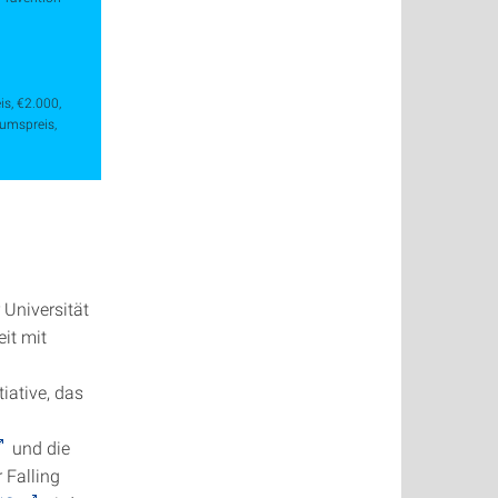
s, €2.000,
kumspreis,
Universität
it mit
iative, das
und die
r Falling