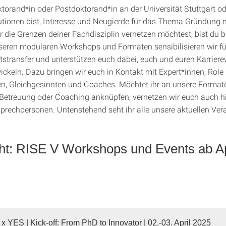
orand*in oder Postdoktorand*in an der Universität Stuttgart od
tutionen bist, Interesse und Neugierde für das Thema Gründung m
r die Grenzen deiner Fachdisziplin vernetzen möchtest, bist du b
unseren modularen Workshops und Formaten sensibilisieren wir 
stransfer und unterstützen euch dabei, euch und euren Karrier
ickeln. Dazu bringen wir euch in Kontakt mit Expert*innen, Role
n, Gleichgesinnten und Coaches. Möchtet ihr an unsere Formate
 Betreuung oder Coaching anknüpfen, vernetzen wir euch auch hi
sprechpersonen. Untenstehend seht ihr alle unsere aktuellen Ver
ht: RISE V Workshops und Events ab Ap
x YES | Kick-off: From PhD to Innovator | 02.-03. April 2025