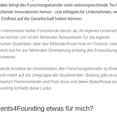
bei bringt der Forschungstransfer viele vielversprechende Tec
hende Innovationen hervor - und erfolgreiche Unternehmen, w
 Einfluss auf die Gesellschaft haben können.
e Hemmnisse halten Forschende davon ab, ihr eigenes Unterne
ese reichen von einem fehlenden Bewusstsein für die eigenen
schen Qualitäten über das fehlende Know-how im Finance- ode
eich bis hin zur fehlenden Orientierung entlang des Entwicklung
ozesses.
hende Ansätze an Universitäten, den Forschungstransfer zu förd
sich meist auf die Zielgruppe der Studierenden. Bislang gibt es 
 explizit Promovierende und Post-docs und deren Bedürfnisse a
nding schließt diese Lücke.
ments4Founding etwas für mich?