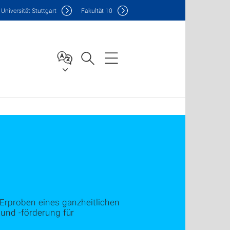
Uni
versität Stuttgart
F
akultät
10
 Erproben eines ganzheitlichen
und -förderung für