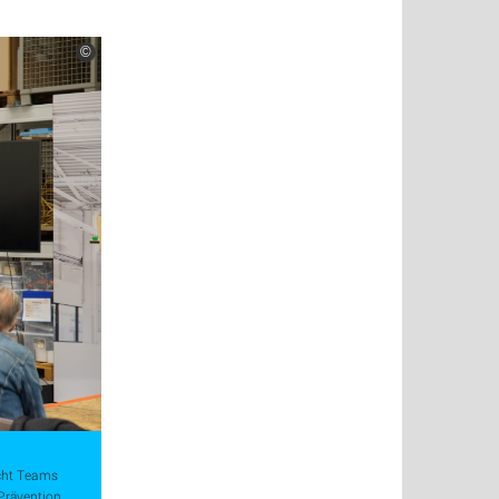
©
Acht Teams
 Prävention