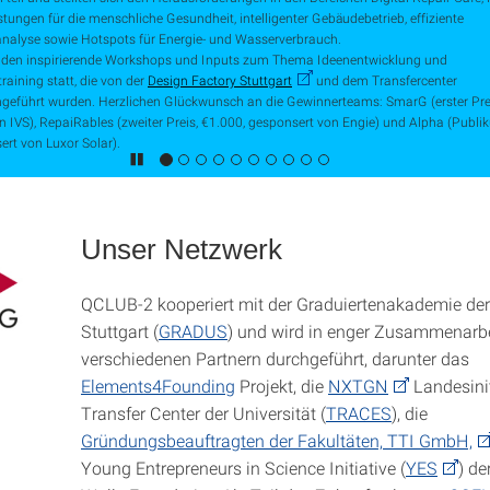
tungen für die menschliche Gesundheit, intelligenter Gebäudebetrieb, effiziente
nalyse sowie Hotspots für Energie- und Wasserverbrauch.
nden inspirierende Workshops und Inputs zum Thema Ideenentwicklung und
raining statt, die von der
Design Factory Stuttgart
und dem Transfercenter
geführt wurden. Herzlichen Glückwunsch an die Gewinnerteams: SmarG (erster Prei
 IVS), RepaiRables (zweiter Preis, €1.000, gesponsert von Engie) und Alpha (Publi
rt von Luxor Solar).
Unser Netzwerk
QCLUB-2 kooperiert mit der Graduiertenakademie der 
Stuttgart (
GRADUS
) und wird in enger Zusammenarbe
verschiedenen Partnern durchgeführt, darunter das
Elements4Founding
Projekt, die
NXTGN
Landesinit
Transfer Center der Universität (
TRACES
), die
Gründungsbeauftragten der Fakultäten,
TTI GmbH,
Young Entrepreneurs in Science Initiative (
YES
) de