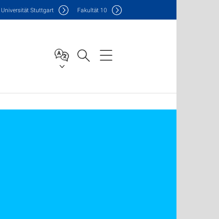
Uni
versität Stuttgart
F
akultät
10