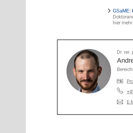
GSaME: K
Doktorand
hier mehr
Dr. rer. 
Andr
Bereich
Pro
+4
E-