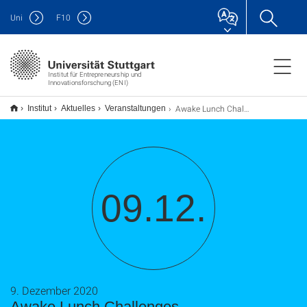
Uni
F
10
Institut für Entrepreneurship und
Innovationsforschung (ENI)
Awake Lunch Challenges
Institut
Aktuelles
Veranstaltungen
09.12.
9. Dezember 2020
Awake Lunch Challenges