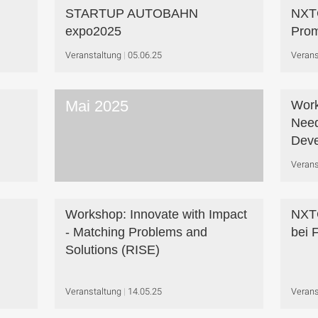
STARTUP AUTOBAHN
NXTG
expo2025
Prom
Veranstaltung
05.06.25
Verans
Mai 2025
Work
Need
Deve
Verans
Workshop: Innovate with Impact
NXT
- Matching Problems and
bei 
Solutions (RISE)
Veranstaltung
14.05.25
Verans