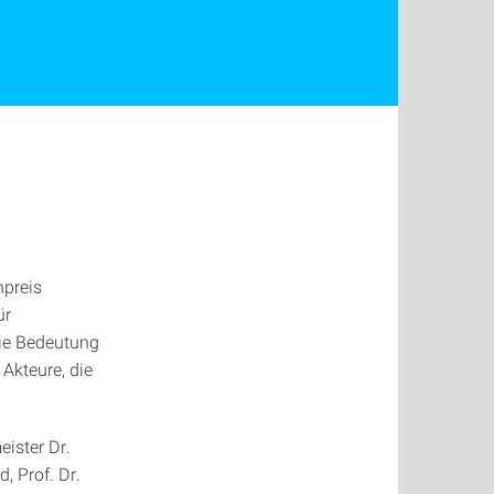
npreis
ür
die Bedeutung
Akteure, die
eister Dr.
, Prof. Dr.