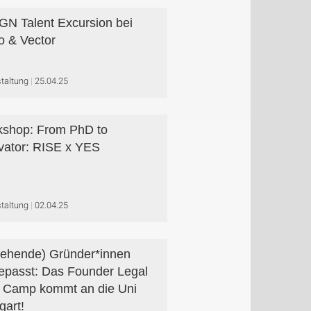
N Talent Excursion bei
o & Vector
taltung
25.04.25
shop: From PhD to
vator: RISE x YES
taltung
02.04.25
ehende) Gründer*innen
epasst: Das Founder Legal
 Camp kommt an die Uni
gart!