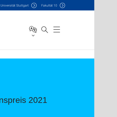
Uni
versität Stuttgart
F
akultät
10
onspreis 2021