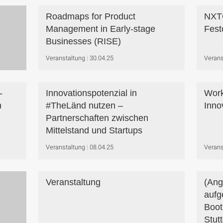
Roadmaps for Product
NXTG
Management in Early-stage
Fest
Businesses (RISE)
Veranstaltung
30.04.25
Verans
-
Innovationspotenzial in
Work
n
#TheLänd nutzen –
Inno
Partnerschaften zwischen
Mittelstand und Startups
Veranstaltung
08.04.25
Verans
Veranstaltung
(Ang
aufg
Boot
Stutt