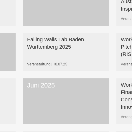
Aust
Insp
Verans
Falling Walls Lab Baden-
Work
Württemberg 2025
Pitc
(RIS
Veranstaltung
18.07.25
Verans
Juni 2025
Work
Fina
Cons
Inno
Verans