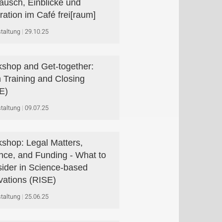
ausch, Einblicke und
iration im Café frei[raum]
taltung
29.10.25
shop and Get-together:
h Training and Closing
E)
taltung
09.07.25
shop: Legal Matters,
nce, and Funding - What to
ider in Science-based
vations (RISE)
taltung
25.06.25