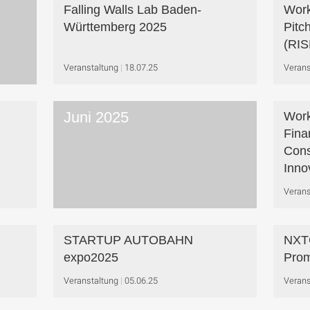
Falling Walls Lab Baden-
Work
Württemberg 2025
Pitc
(RIS
Veranstaltung
18.07.25
Verans
Juni 2025
Work
Fina
Cons
Inno
Verans
STARTUP AUTOBAHN
NXTG
expo2025
Prom
Veranstaltung
05.06.25
Verans