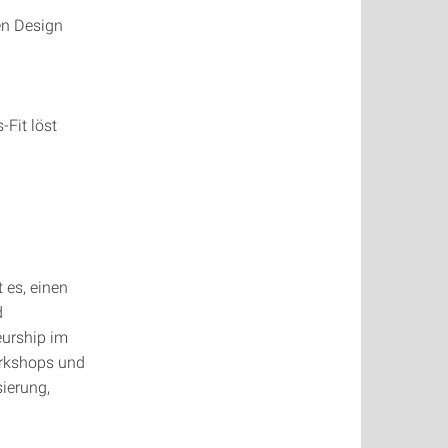
en Design
Fit löst
 es, einen
d
eurship im
orkshops und
sierung,