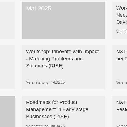
Mai 2025
Work
Need
Deve
Verans
Workshop: Innovate with Impact
NXT
- Matching Problems and
bei 
Solutions (RISE)
Veranstaltung
14.05.25
Verans
Roadmaps for Product
NXTG
Management in Early-stage
Fest
Businesses (RISE)
Veranstaltung
30.04.25
Verans