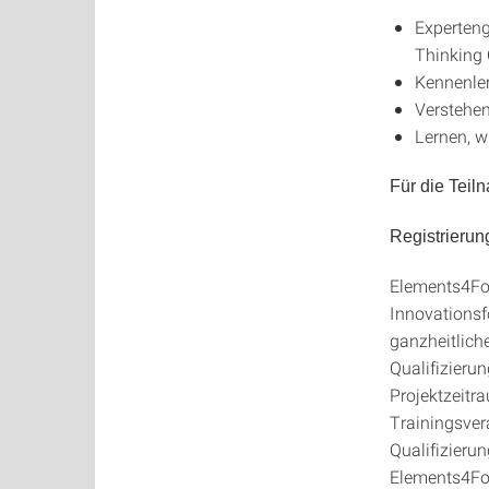
Experteng
Thinking
Kennenler
Verstehen
Lernen, w
Für die Tei
Registrierun
Elements4Fou
Innovationsfo
ganzheitlich
Qualifizieru
Projektzeitr
Trainingsver
Qualifizieru
Elements4Fou