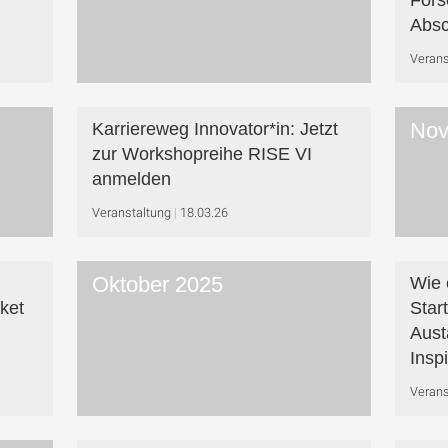
Fors
Absc
Verans
Nov
Karriereweg Innovator*in: Jetzt
zur Workshop­reihe RISE VI
anmelden
Veranstaltung
18.03.26
Oktober 2025
Wie 
ket
Star
Aust
Insp
Verans