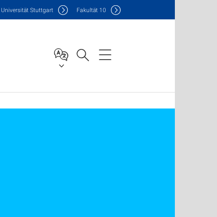
Uni
versität Stuttgart
F
akultät
10