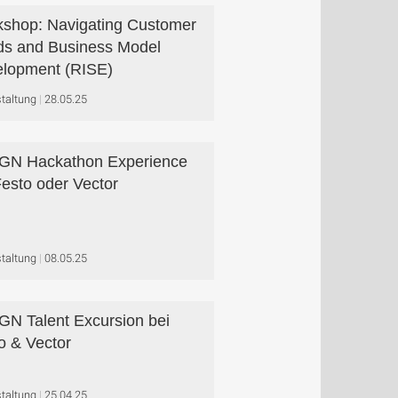
shop: Navigating Customer
s and Business Model
lopment (RISE)
taltung
28.05.25
GN Hackathon Experience
Festo oder Vector
taltung
08.05.25
N Talent Excursion bei
o & Vector
taltung
25.04.25