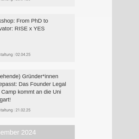
shop: From PhD to
vator: RISE x YES
taltung
02.04.25
ehende) Gründer*innen
epasst: Das Founder Legal
 Camp kommt an die Uni
gart!
taltung
21.02.25
ember 2024