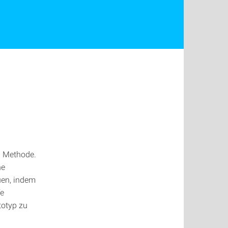
g Methode.
ne
uen, indem
fe
totyp zu