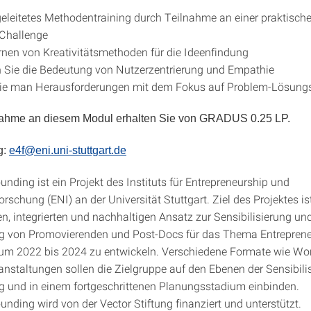
eleitetes Methodentraining durch Teilnahme an einer praktisch
 Challenge
nen von Kreativitätsmethoden für die Ideenfindung
 Sie die Bedeutung von Nutzerzentrierung und Empathie
ie man Herausforderungen mit dem Fokus auf Problem-Lösungs-
lnahme an diesem Modul erhalten Sie von GRADUS 0.25 LP.
g:
e4f@eni.uni-stuttgart.de
nding ist ein Projekt des Instituts für Entrepreneurship und
rschung (ENI) an der Universität Stuttgart. Ziel des Projektes ist
en, integrierten und nachhaltigen Ansatz zur Sensibilisierung un
ng von Promovierenden und Post-Docs für das Thema Entrepren
aum 2022 bis 2024 zu entwickeln. Verschiedene Formate wie W
anstaltungen sollen die Zielgruppe auf den Ebenen der Sensibili
ng und in einem fortgeschrittenen Planungsstadium einbinden.
nding wird von der Vector Stiftung finanziert und unterstützt.