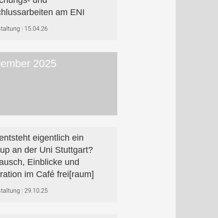
chungs- und
hlussarbeiten am ENI
taltung
15.04.26
ember 2025
entsteht eigentlich ein
tup an der Uni Stuttgart?
ausch, Einblicke und
iration im Café frei[raum]
taltung
29.10.25