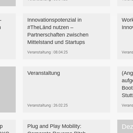
-
Innovationspotenzial in
Work
n
#TheLänd nutzen –
Inno
Partnerschaften zwischen
Mittelstand und Startups
Veranstaltung
08.04.25
Verans
Veranstaltung
(Ang
aufg
Boot
Stutt
Veranstaltung
26.02.25
Verans
Dez
p
Plug and Play Mobility: