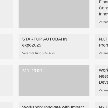
Fina
Cons
Inno
Verans
STARTUP AUTOBAHN
NXTG
expo2025
Prom
Veranstaltung
05.06.25
Verans
Mai 2025
Work
Need
Deve
Verans
Workshop: Innovate with Impact
NXT