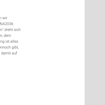
n wir
ENA2036
n" dreht sich
um, dem
g ist alles.
ennoch gibt,
h damit auf