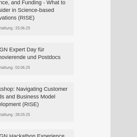
nce, and Funding - What to
ider in Science-based
vations (RISE)
taltung
25.06.25
N Expert Day für
ovierende und Postdocs
taltung
03.06.25
shop: Navigating Customer
s and Business Model
lopment (RISE)
taltung
28.05.25
GN Hackathon Experience