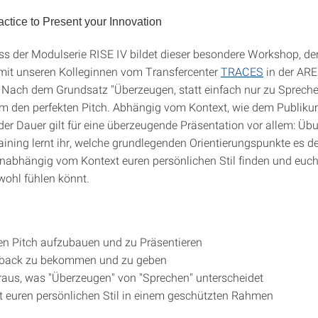
actice to Present your Innovation
s der Modulserie RISE IV bildet dieser besondere Workshop, de
it unseren Kolleginnen vom Transfercenter
TRACES
in der AR
 Nach dem Grundsatz "Überzeugen, statt einfach nur zu Spreche
um den perfekten Pitch. Abhängig vom Kontext, wie dem Publik
der Dauer gilt für eine überzeugende Präsentation vor allem: Übun
aining lernt ihr, welche grundlegenden Orientierungspunkte es d
unabhängig vom Kontext euren persönlichen Stil finden und euc
wohl fühlen könnt.
nen Pitch aufzubauen und zu Präsentieren
dback zu bekommen und zu geben
raus, was "Überzeugen" von "Sprechen" unterscheidet
t euren persönlichen Stil in einem geschützten Rahmen