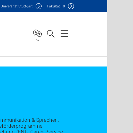
Uni
versität Stuttgart
F
akultät
10
ommunikation & Sprachen,
reförderprogramme
schung (ENI), Career Service