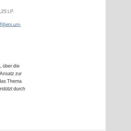
,25 LP.
f@eni.uni-
, über die
 Ansatz zur
 das Thema
stützt durch