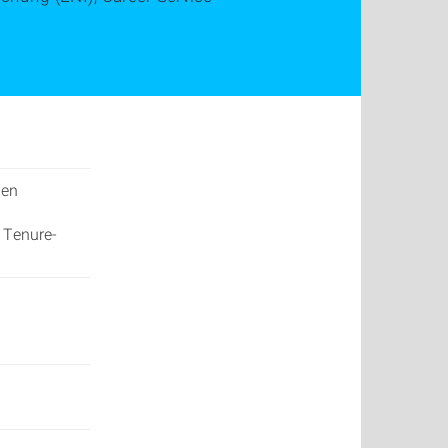
hen
 Tenure-