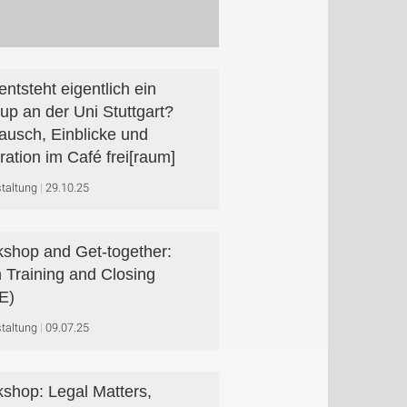
entsteht eigentlich ein
tup an der Uni Stuttgart?
ausch, Einblicke und
iration im Café frei[raum]
taltung
29.10.25
shop and Get-together:
h Training and Closing
E)
taltung
09.07.25
shop: Legal Matters,