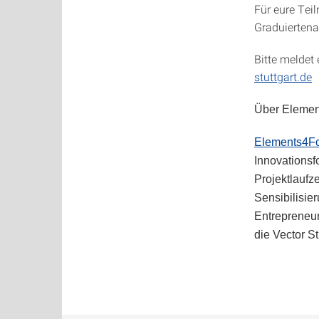
Für eure Tei
Graduierten
Bitte meldet
stuttgart.de
Über Elemen
Elements4F
Innovationsfo
Projektlaufz
Sensibilisie
Entrepreneur
die Vector St