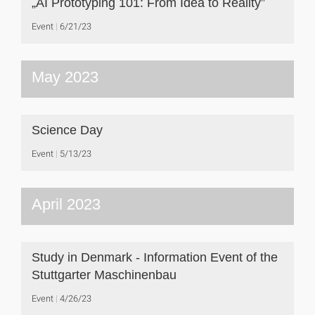
„AI Prototyping 101: From Idea to Reality”
Event
6/21/23
May 2023
Science Day
Event
5/13/23
April 2023
Study in Denmark - Information Event of the
Stuttgarter Maschinenbau
Event
4/26/23