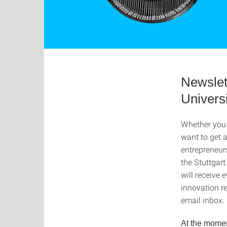
Newslett
Universi
Whether you a
want to get a
entrepreneurs
the Stuttgart
will receive 
innovation re
email inbox.
At the moment