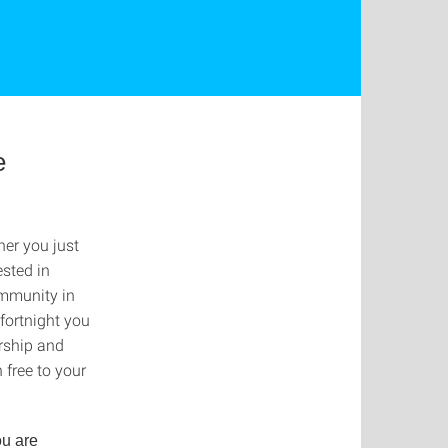
e
her you just
ested in
ommunity in
 fortnight you
urship and
 free to your
ou are