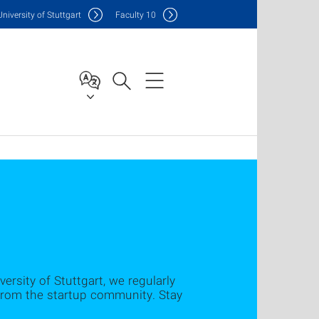
Uni
versity of Stuttgart
F
aculty
10
ersity of Stuttgart, we regularly
 from the startup community. Stay