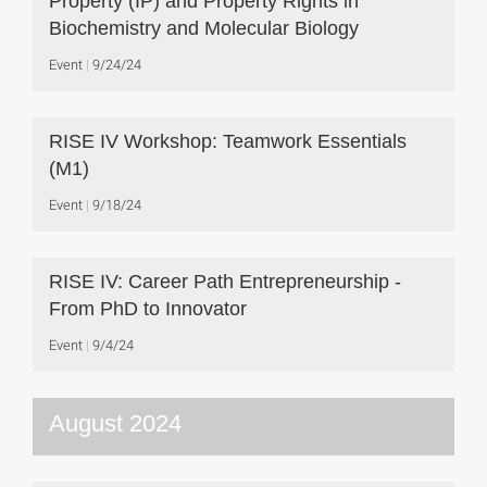
Property (IP) and Property Rights in
Biochemistry and Molecular Biology
Event
9/24/24
RISE IV Workshop: Teamwork Essentials
(M1)
Event
9/18/24
RISE IV: Career Path Entrepreneurship -
From PhD to Innovator
Event
9/4/24
August 2024