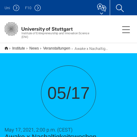
Uni
F
10
Institute of Entrepreneurship and Innovation Science
(ENI)
Awake x Nachaltigkeitswochen @Hochschulen BW – Nachhaltige Geschäftsmodelle – Gelingt die Transformation der Wirtschaft?
Institute
News
Veranstaltungen
05/17
May 17, 2021, 2:00 p.m. (CEST)
Awake x Nachaltigkeitswochen