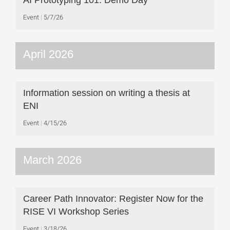
AI Prototyping 101: Demo Day
Event
5/7/26
April 2026
Information session on writing a thesis at
ENI
Event
4/15/26
March 2026
Career Path Innovator: Register Now for the
RISE VI Workshop Series
Event
3/18/26