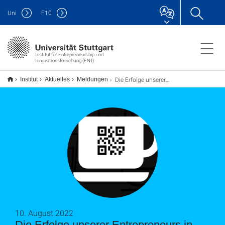
Uni
F
10
Institut für Entrepreneurship und
Innovationsforschung (ENI)
Die Erfolge unserer Entrepreneurs in Residence: PeakCorteX und Surveymugs! Saymon, Patrick und Jan sagen Tschüss
Institut
Aktuelles
Meldungen
10. August 2022
Die Erfolge unserer Entrepreneurs in