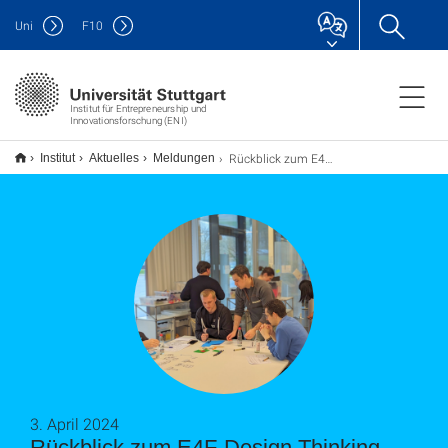
Uni
F
10
Institut für Entrepreneurship und
Innovationsforschung (ENI)
Rückblick zum E4F-Design Thinking Workshop am 27. März
Institut
Aktuelles
Meldungen
3. April 2024
Rückblick zum E4F-Design Thinking