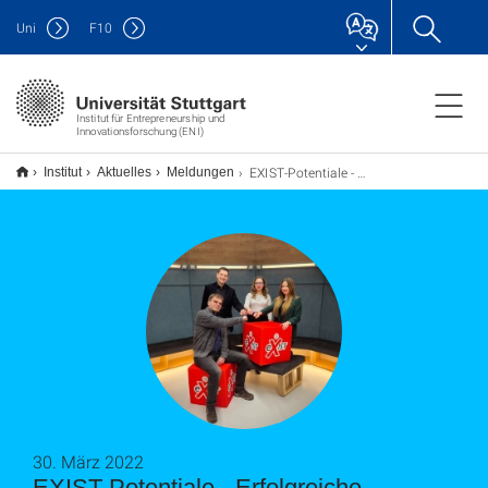
Uni
F
10
Institut für Entrepreneurship und
Innovationsforschung (ENI)
EXIST-Potentiale - Erfolgreiche Projekte: startup campus 0711
Institut
Aktuelles
Meldungen
30. März 2022
EXIST-Potentiale - Erfolgreiche