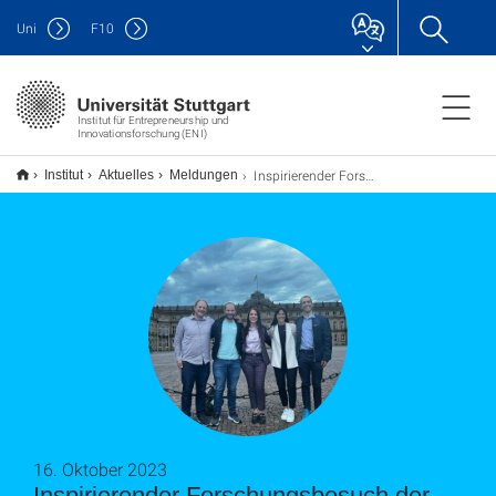
Uni
F
10
Institut für Entrepreneurship und
Innovationsforschung (ENI)
Inspirierender Forschungsbesuch der renommierten Entrepreneurial Ecosystem Forscherin Christina Theodoraki am ENI
Institut
Aktuelles
Meldungen
16. Oktober 2023
Inspirierender Forschungsbesuch der