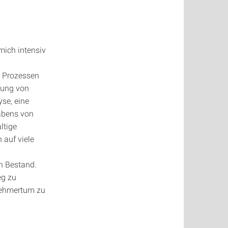
 mich intensiv
n
n Prozessen
lung von
se, eine
habens von
ltige
 auf viele
n Bestand.
eg zu
nehmertum zu