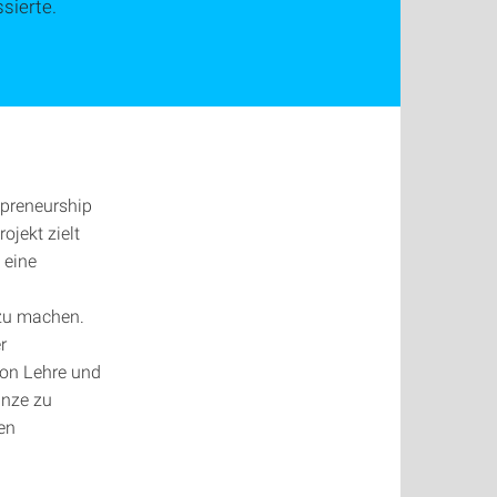
sierte.
repreneurship
ojekt zielt
 eine
 zu machen.
r
von Lehre und
anze zu
ten