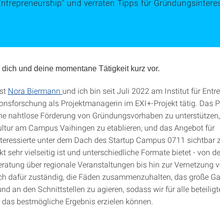
ntrepreneurship" und verraten Tipps für Gründungsinteres
le dich und deine momentane Tätigkeit kurz vor.
st
Nora Biermann
und ich bin seit Juli 2022 am Institut für Ent
onsforschung als Projektmanagerin im EXI+-Projekt tätig. Das Pr
ine nahtlose Förderung von Gründungsvorhaben zu unterstützen,
ltur am Campus Vaihingen zu etablieren,
und das Angebot für
teressierte unter dem Dach des Startup Campus 0711 sichtbar
t sehr vielseitig ist und unterschiedliche Formate bietet - von de
atung über regionale Veranstaltungen bis hin zur Vernetzung 
 ich dafür zuständig, die Fäden zusammenzuhalten, das große G
nd an den Schnittstellen zu agieren, sodass wir für alle beteilig
 das bestmögliche Ergebnis erzielen können.