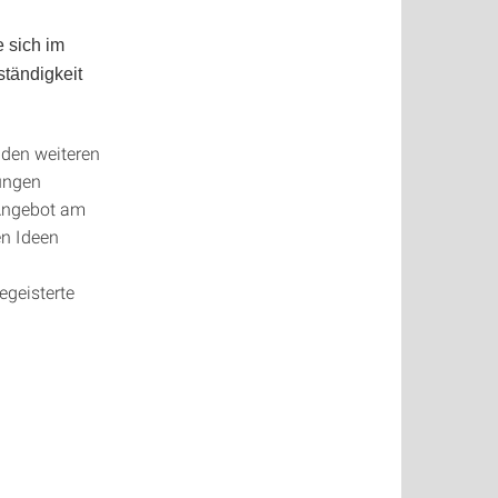
 sich im
ständigkeit
 den weiteren
rungen
 Angebot am
en Ideen
geisterte