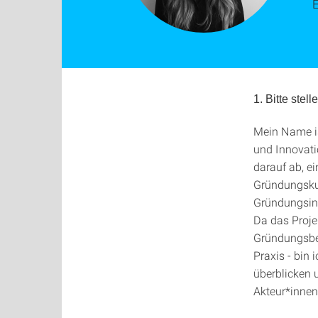
E
1. Bitte stel
Mein Name i
und Innovati
darauf ab, e
Gründungsku
Gründungsin
Da das Projek
Gründungsber
Praxis - bin
überblicken u
Akteur*innen