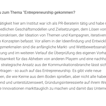
 du zum Thema "Entrepreneurship gekommen?
tigkeit hier am Institut war ich als PR-Beraterin tätig und habe
iedlichen Geschäftsmodellen und Zielsetzungen, dem Lösen vo
onskrisen, der Ideation von Themen und Kampagnen, iterative
n Konzepten befasst. Vor allem in der Ideenfindung und Entwick
ngsmerkmalen sind die anfängliche Markt- und Wettbewerbsanaly
tzung und im weiteren Verlauf die Überprüfung des eigenen Vor
tsamkeit für das Abheben von anderen Playern und eine nachha
 strategische Ansatz aus der Kommunikationsbranche lässt sich
rtragen - so auch auf das Entrepreneurship.
Es gibt viele neue
en, die wie Keime aus dem Boden sprießen, aber nicht alle habe
end und unterstützenswert, Gründungsinteressierte auf ihrem W
hre Innovationen markttauglich zu machen und damit das Unter