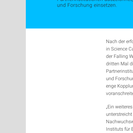
und Forschung einsetzen.
Nach der erf
in Science C
der Falling 
dritten Mal d
Partnerinstit
und Forschung
enge Kopplun
voranschreite
„Ein weiteres
unterstreich
Nachwuchswis
Instituts fü