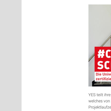
YES teilt ih
welches von d
Projektlaufz