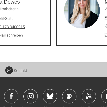
a Dewes
itarbeiterin
W
fil-Seite
9 173 3400915
Mail schreiben
Kontakt