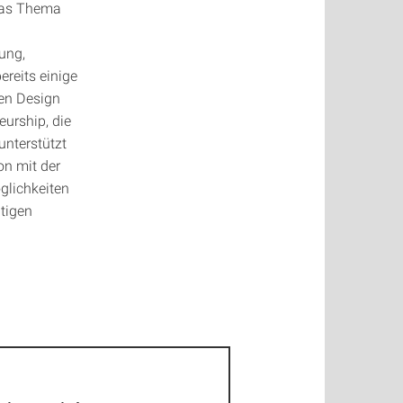
 das Thema
ung,
ereits einige
en Design
urship, die
unterstützt
on mit der
glichkeiten
tigen