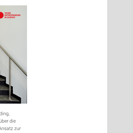
ding,
über die
Ansatz zur