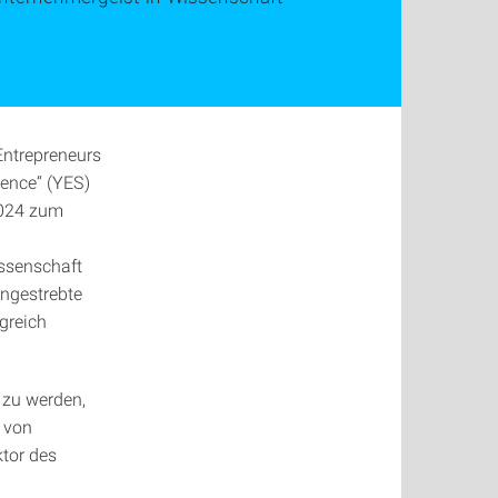
Entrepreneurs
ience“ (YES)
 2024 zum
issenschaft
angestrebte
greich
 zu werden,
 von
ktor des