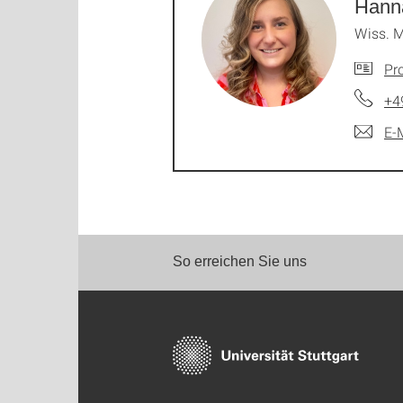
Hann
Wiss. M
Pro
+4
E-
So erreichen Sie uns