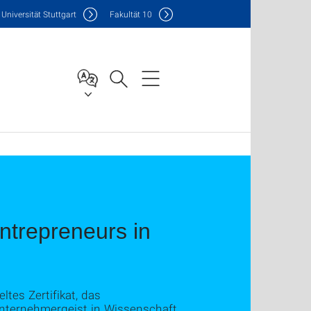
Uni
versität Stuttgart
F
akultät
10
Entrepreneurs in
tes Zertifikat, das
 Unternehmergeist in Wissenschaft