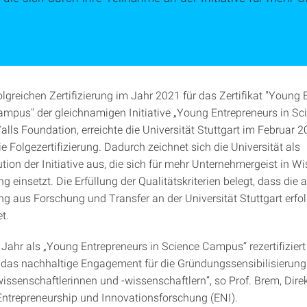
olgreichen Zertifizierung im Jahr 2021 für das Zertifikat "Young 
ampus" der gleichnamigen Initiative „Young Entrepreneurs in Sc
Walls Foundation, erreichte die Universität Stuttgart im Februar
ie Folgezertifizierung. Dadurch zeichnet sich die Universität als
ution der Initiative aus, die sich für mehr Unternehmergeist in W
 einsetzt. Die Erfüllung der Qualitätskriterien belegt, dass die 
g aus Forschung und Transfer an der Universität Stuttgart erfol
t.
 Jahr als „Young Entrepreneurs in Science Campus“ rezertifiziert
t das nachhaltige Engagement für die Gründungssensibilisierung
senschaftlerinnen und -wissenschaftlern“, so Prof. Brem, Dire
r Entrepreneurship und Innovationsforschung (ENI).