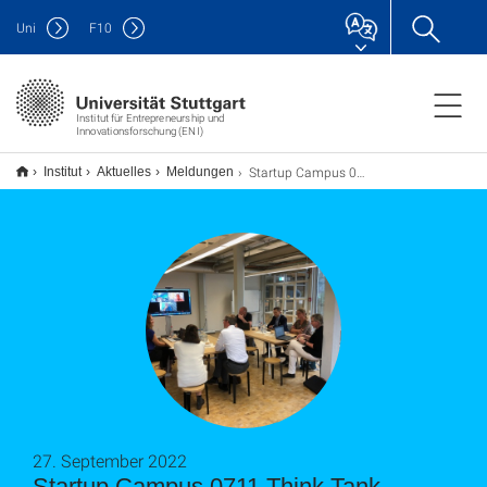
Uni
F
10
Institut für Entrepreneurship und
Innovationsforschung (ENI)
Startup Campus 0711 Think Tank Treffen: Fokus auf Social Entrepreneurship und Sustainability
Institut
Aktuelles
Meldungen
27. September 2022
Startup Campus 0711 Think Tank