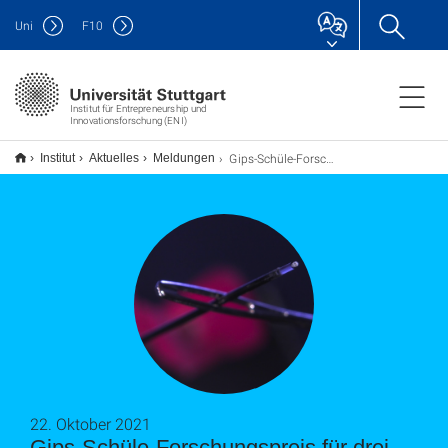
Uni
F
10
Institut für Entrepreneurship und
Innovationsforschung (ENI)
Gips-Schüle-Forschungspreis für drei Wissenschaftler der Universität Stuttgart
Institut
Aktuelles
Meldungen
22. Oktober 2021
Gips-Schüle-Forschungspreis für drei