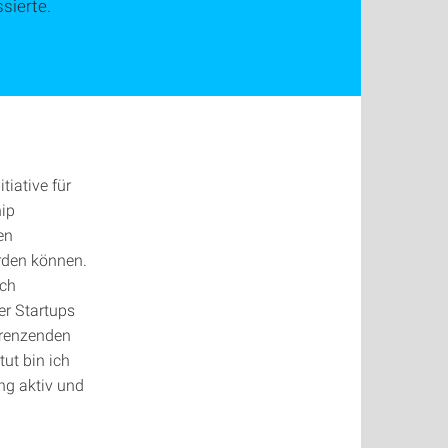
sierte.
iative für
ip
en
rden können.
ich
er Startups
grenzenden
ut bin ich
ng aktiv und