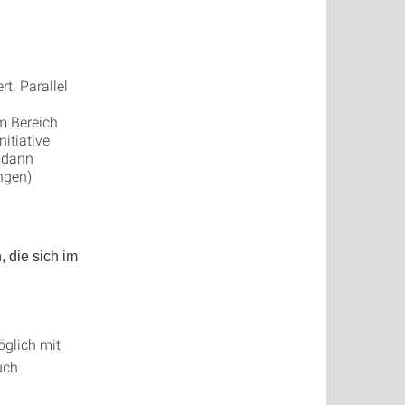
t. Parallel
em Bereich
itiative
t dann
ngen)
 die sich im
öglich mit
uch