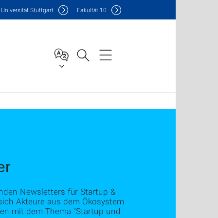
Uni
versität Stuttgart
F
akultät
10
er
enden Newsletters für Startup &
en sich Akteure aus dem Ökosystem
ungen mit dem Thema "Startup und