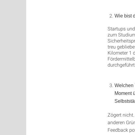
Wie bist
Startups und
zum Studium 
Sicherheitsp
treu geblieb
Kilometer 1 
Fördermittel
durchgeführt
Welchen T
Moment üb
Selbstst
Zögert nicht
anderen Grün
Feedback pot