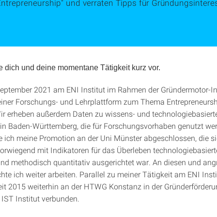
ntrepreneurship" und verraten Tipps für Gründungsinteres
lle dich und deine momentane Tätigkeit kurz vor.
 September 2021 am ENI Institut im Rahmen der Gründermotor-Init
einer Forschungs- und Lehrplattform zum Thema Entrepreneursh
ir erheben außerdem Daten zu wissens- und technologiebasiert
in Baden-Württemberg, die für Forschungsvorhaben genutzt we
e ich meine Promotion an der Uni Münster abgeschlossen, die s
orwiegend mit Indikatoren für das Überleben technologiebasiert
und methodisch quantitativ ausgerichtet war. An diesen und an
 ich weiter arbeiten. Parallel zu meiner Tätigkeit am ENI Instit
seit 2015 weiterhin an der HTWG Konstanz in der Gründerförderu
 IST Institut verbunden.