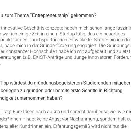
 du zum Thema "Entrepreneurship" gekommen?
 innovative Geschäftskonzepte haben mich schon lange faszinier
war ich einige Zeit in einem Startup tätig, das ein neuartiges
rodukt für den Tauchsportbereich entwickelte. Seither bin ich d
en, habe mich in der Gründerförderung engagiert. Die Gründungsin
der Konstanzer Hochschulen habe ich mit aufgebaut und zuletz
beratungen (z.B. EXIST-Anträge und Junge Innovatoren Förderu
.
ipp würdest du gründungsbegeisterten Studierenden mitgeben,
erlegen zu gründen oder bereits erste Schritte in Richtung
ändigkeit unternommen haben?
. Tragt Eure Ideen nach außen und sprecht darüber so viel wie m
der*innen – habt keine Angst vor Nachahmung, sondern holt e
enzieller Kund*innen ein. Erfahrungsgemäß wird nicht nur die