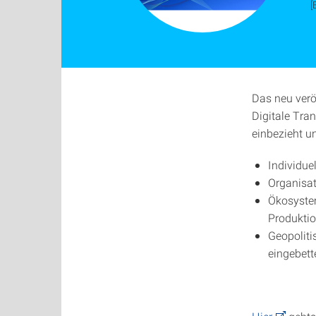
[
Das neu verö
Digitale Tran
einbezieht u
Individue
Organisat
Ökosystem
Produktio
Geopoliti
eingebett