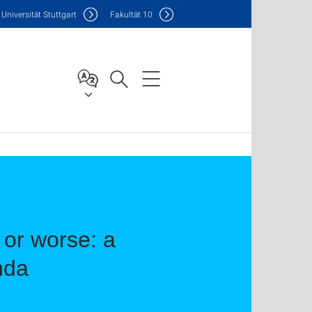
Uni
versität Stuttgart
F
akultät
10
r or worse: a
nda