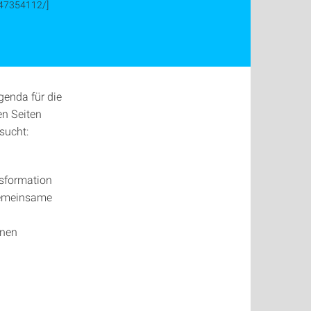
347354112/]
genda für die
en Seiten
rsucht:
nsformation
 gemeinsame
onen