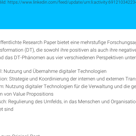
Bild: https://www.linkedin.com/feed/update/urn:li:activity:6912103422
ffentlichte Research Paper bietet eine mehrstufige Forschungsa
sformation (DT), die sowohl ihre positiven als auch ihre negativ
nd das DT-Phänomen aus vier verschiedenen Perspektiven unte
ll: Nutzung und Übernahme digitaler Technologien
ion: Strategie und Koordinierung der internen und externen Tra
: Nutzung digitaler Technologien für die Verwaltung und die
n von Value Propositions
sch: Regulierung des Umfelds, in das Menschen und Organisati
et sind