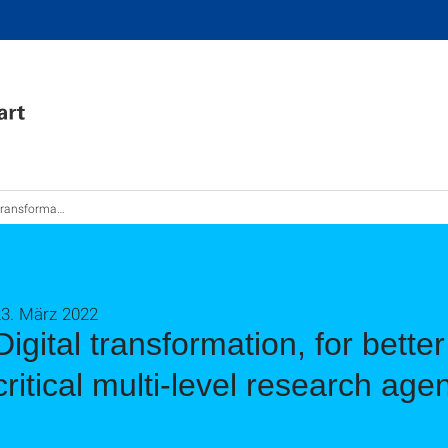
or worse: a critical multi-level research agenda
23. März 2022
Digital transformation, for bette
critical multi-level research age