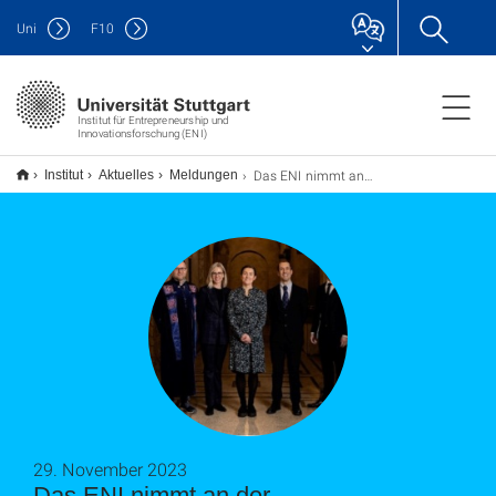
Uni
F
10
Institut für Entrepreneurship und
Innovationsforschung (ENI)
Das ENI nimmt an der Doktorandenverteidigung von Fanny Hermundsdottir an der NTNU teil
Institut
Aktuelles
Meldungen
29. November 2023
Das ENI nimmt an der