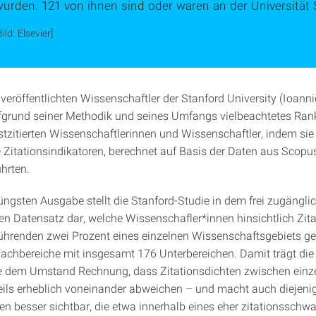
urden. 121 von ihnen sind oder waren an der Universität S
Bild: Elsevier]
veröffentlichten Wissenschaftler der Stanford University (Ioannid
fgrund seiner Methodik und seines Umfangs vielbeachtetes Ran
stzitierten Wissenschaftlerinnen und Wissenschaftler, indem sie
 Zitationsindikatoren, berechnet auf Basis der Daten aus Scopus 
hrten.
jüngsten Ausgabe stellt die Stanford-Studie in dem frei zugängli
n Datensatz dar, welche Wissenschafler*innen hinsichtlich Zit
führenden zwei Prozent eines einzelnen Wissenschaftsgebiets g
Fachbereiche mit insgesamt 176 Unterbereichen. Damit trägt die
e dem Umstand Rechnung, dass Zitationsdichten zwischen einz
teils erheblich voneinander abweichen – und macht auch diejeni
en besser sichtbar, die etwa innerhalb eines eher zitationsschw