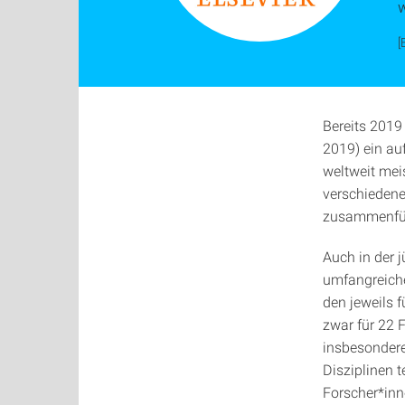
w
[
Bereits 2019 
2019) ein au
weltweit mei
verschiedene
zusammenfü
Auch in der 
umfangreiche
den jeweils 
zwar für 22 
insbesonder
Disziplinen 
Forscher*inn