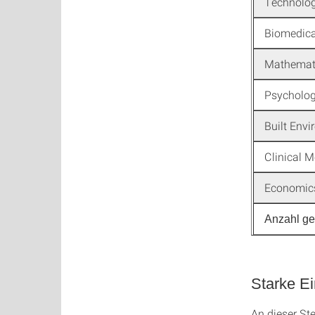
Technolog
Biomedica
Mathemati
Psycholog
Built Env
Clinical M
Economics
Anzahl g
Starke Ei
An dieser St