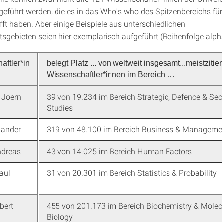
fgeführt werden, die es in das Who's who des Spitzenbereichs für
ft haben. Aber einige Beispiele aus unterschiedlichen
sgebieten seien hier exemplarisch aufgeführt (Reihenfolge alph
aftler*in
belegt Platz ... von weltweit insgesamt...meistzitie
Wissenschaftler*innen im Bereich …
 Joern
39 von 19.234 im Bereich Strategic, Defence & Sec
Studies
xander
319 von 48.100 im Bereich Business & Manageme
ndreas
43 von 14.025 im Bereich Human Factors
aul
31 von 20.301 im Bereich Statistics & Probability
lbert
455 von 201.173 im Bereich Biochemistry & Molec
Biology