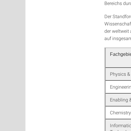
Bereichs dur
Der Standfor
Wissenschafl
der weltweit 
auf insgesam
Fachgebie
Physics &
Engineeri
Enabling 
Chemistry
Informati