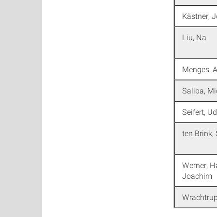
Kästner, 
Liu, Na
Menges, 
Saliba, Mi
Seifert, U
ten Brink,
Werner, H
Joachim
Wrachtrup