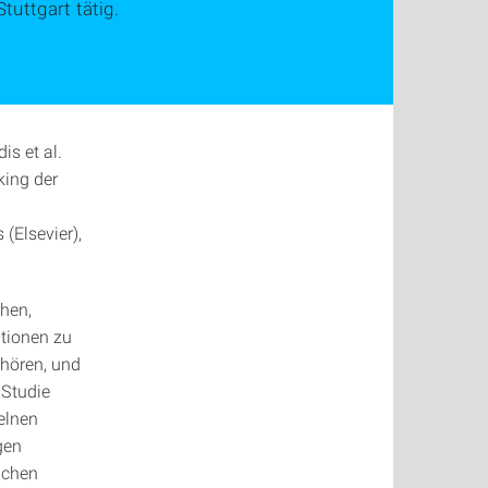
tuttgart tätig.
is et al.
king der
(Elsevier),
chen,
ationen zu
ehören, und
 Studie
elnen
gen
achen