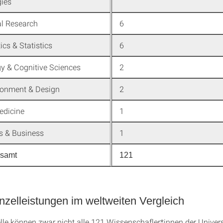
ies
l Research
6
cs & Statistics
6
y & Cognitive Sciences
2
ironment & Design
2
edicine
1
 & Business
1
esamt
121
nzelleistungen im weltweiten Vergleich
elle können zwar nicht alle 121 Wissenschafler*innen der Univers