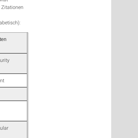
 Zitationen
abetisch):
rten
urity
nt
ular