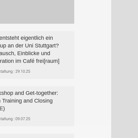
entsteht eigentlich ein
tup an der Uni Stuttgart?
ausch, Einblicke und
iration im Café frei[raum]
taltung
29.10.25
shop and Get-together:
h Training and Closing
E)
taltung
09.07.25