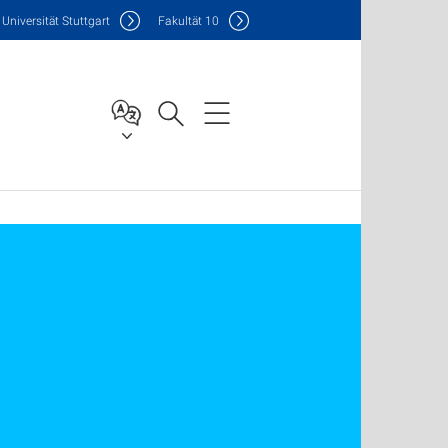
Uni
versität Stuttgart
F
akultät
10