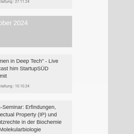
taltung
27.11.24
ober 2024
en in Deep Tech" - Live
ast him StartupSÜD
mit
taltung
10.10.24
-Seminar: Erfindungen,
lectual Property (IP) und
tzrechte in der Biochemie
Molekularbiologie