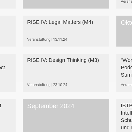
Verans
Okt
RISE IV: Legal Matters (M4)
Veranstaltung
13.11.24
RISE IV: Design Thinking (M3)
"Wom
ect
Podc
Sum
Veranstaltung
23.10.24
Verans
September 2024
t
IBTB
Intel
Schu
und 