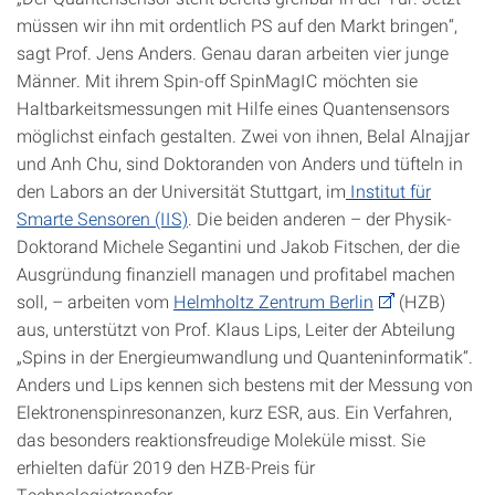
müssen wir ihn mit ordentlich PS auf den Markt bringen“,
sagt Prof. Jens Anders. Genau daran arbeiten vier junge
Männer. Mit ihrem Spin-off SpinMagIC möchten sie
Haltbarkeitsmessungen mit Hilfe eines Quantensensors
möglichst einfach gestalten. Zwei von ihnen, Belal Alnajjar
und Anh Chu, sind Doktoranden von Anders und tüfteln in
den Labors an der Universität Stuttgart, im
Institut für
Smarte Sensoren (IIS)
. Die beiden anderen – der Physik-
Doktorand Michele Segantini und Jakob Fitschen, der die
Ausgründung finanziell managen und profitabel machen
soll, – arbeiten vom
Helmholtz Zentrum Berlin
(HZB)
aus, unterstützt von Prof. Klaus Lips, Leiter der Abteilung
„Spins in der Energieumwandlung und Quanteninformatik“.
Anders und Lips kennen sich bestens mit der Messung von
Elektronenspinresonanzen, kurz ESR, aus. Ein Verfahren,
das besonders reaktionsfreudige Moleküle misst. Sie
erhielten dafür 2019 den HZB-Preis für
Technologietransfer.