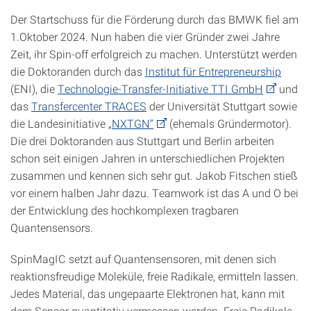
Der Startschuss für die Förderung durch das BMWK fiel am
1.Oktober 2024. Nun haben die vier Gründer zwei Jahre
Zeit, ihr Spin-off erfolgreich zu machen. Unterstützt werden
die Doktoranden durch das
Institut für Entrepreneurship
(ENI), die
Technologie-Transfer-Initiative TTI GmbH
und
das
Transfercenter TRACES
der Universität Stuttgart sowie
die Landesinitiative
„NXTGN“
(ehemals Gründermotor).
Die drei Doktoranden aus Stuttgart und Berlin arbeiten
schon seit einigen Jahren in unterschiedlichen Projekten
zusammen und kennen sich sehr gut. Jakob Fitschen stieß
vor einem halben Jahr dazu. Teamwork ist das A und O bei
der Entwicklung des hochkomplexen tragbaren
Quantensensors.
SpinMagIC setzt auf Quantensensoren, mit denen sich
reaktionsfreudige Moleküle, freie Radikale, ermitteln lassen.
Jedes Material, das ungepaarte Elektronen hat, kann mit
dem Sensor quantitativ vermessen werden. Freie Radikale