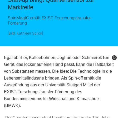
Marktreife
SpinMagIC erhält EXIST-Forschungstransfer-
Förderung
[Bild: Kathleen Spilok]
Egal ob Bier, Kaffeebohnen, Joghurt oder Schmieröl: Ein
©
©
Gerät, das locker auf eine Hand passt, kann die Haltbarkeit
von Substanzen messen. Die Idee: Die Technologie in die
Lebensmittelindustrie bringen. Als Spin-off erhält die
Ausgründung aus der Universität Stuttgart Mittel der
EXIST-Forschungstransfer-Förderung des
Bundesministeriums für Wirtschaft und Klimaschutz
(BMWK).
„Der Quantensensor steht bereits greifbar in der Tür. Jetzt