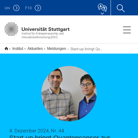
Uni
F
10
Institut für Entrepreneurship und
Innovationsforschung (ENI)
Start-up bringt Quantensensor zur Marktreife
Institut
Aktuelles
Meldungen
4. Dezember 2024, Nr. 44
Start-up bringt Quantensensor zur