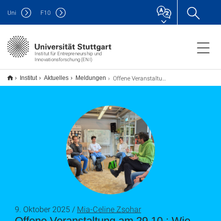
Uni
F
10
Institut für Entrepreneurship und
Innovationsforschung (ENI)
Offene Veranstaltung am 29.10.: Wie funktioniert der Gründungsprozess an der Universität Stuttgart?
Institut
Aktuelles
Meldungen
9. Oktober 2025 /
Mia-Celine Zsohar
Offene Veranstaltung am 29.10.: Wie