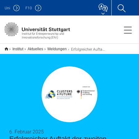
Uni
F
10
Institut für Entrepreneurship und
Innovationsforschung (ENI)
Erfolgreicher Auftakt der zweiten QSENS-Förderphase: ENI unterstützt mit Q-Club2 den Wissenschaftstransfer aus der Quantensensorik
Institut
Aktuelles
Meldungen
6. Februar 2025
Erfolgreicher Auftakt der zweiten