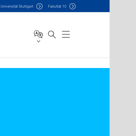
Uni
versität Stuttgart
F
akultät
10